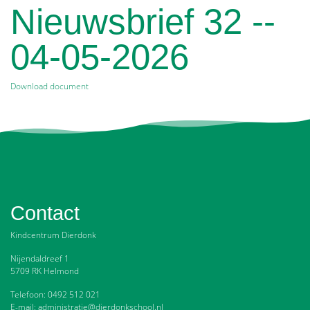
Nieuwsbrief 32 --
04-05-2026
Download document
Contact
Kindcentrum Dierdonk
Nijendaldreef 1
5709 RK Helmond
Telefoon: 0492 512 021
E-mail: administratie@dierdonkschool.nl