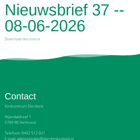
Nieuwsbrief 37 --
08-06-2026
Download document
Contact
Kindcentrum Dierdonk
Nijendaldreef 1
5709 RK Helmond
Telefoon: 0492 512 021
E-mail: administratie@dierdonkschool.nl